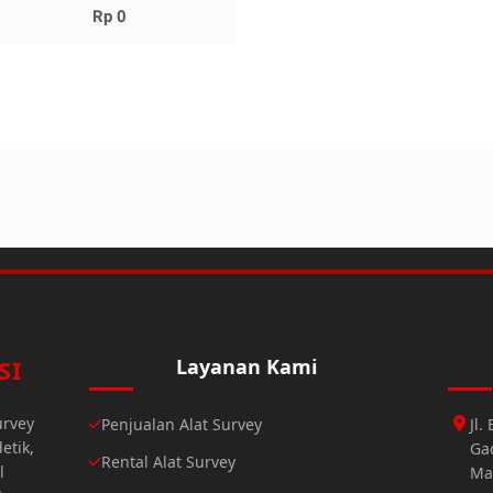
Rp 0
SI
Layanan Kami
urvey
Penjualan Alat Survey
Jl
etik,
Gad
Rental Alat Survey
l
Ma