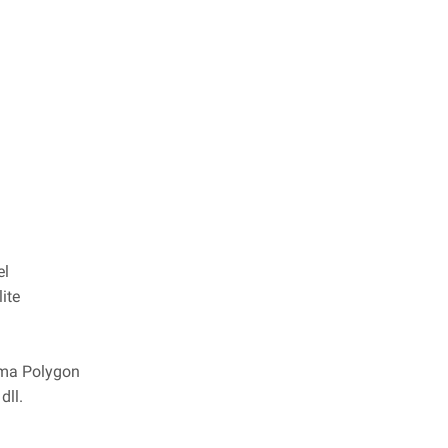
el
ite
isma Polygon
dll.