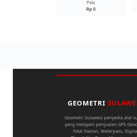
Palu
Rp 0
GEOMETRI
SULAWE
Geometri Sulawesi penyedia alat s
yang melayani penjualan GPS Geod
Total Station, Waterpass, Digita