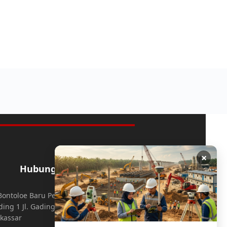
×
Hubungi Kami
. Bontoloe Baru Perumahan Mutiara
ing 1 Jl. Gading 3 No.25 Daya,
kassar