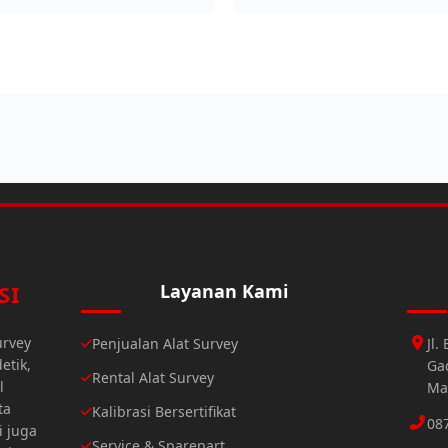
SI
Layanan Kami
urvey
Penjualan Alat Survey
Jl
etik,
Gad
Rental Alat Survey
l
Ma
ta
Kalibrasi Bersertifikat
08
i juga
Service & Sparepart