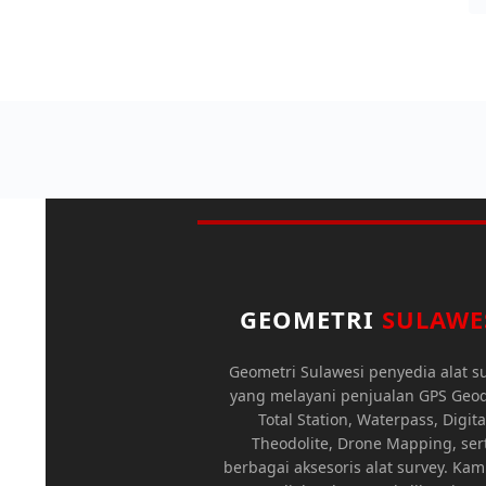
GEOMETRI
SULAWE
Geometri Sulawesi penyedia alat s
yang melayani penjualan GPS Geod
Total Station, Waterpass, Digita
Theodolite, Drone Mapping, ser
berbagai aksesoris alat survey. Kam