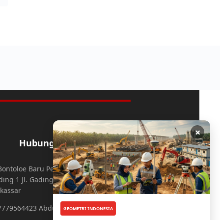
×
Hubungi Kami
. Bontoloe Baru Perumahan Mutiara
ing 1 Jl. Gading 3 No.25 Daya,
kassar
7779564423 Abdul Aziz
GEOMETRI INDONESIA