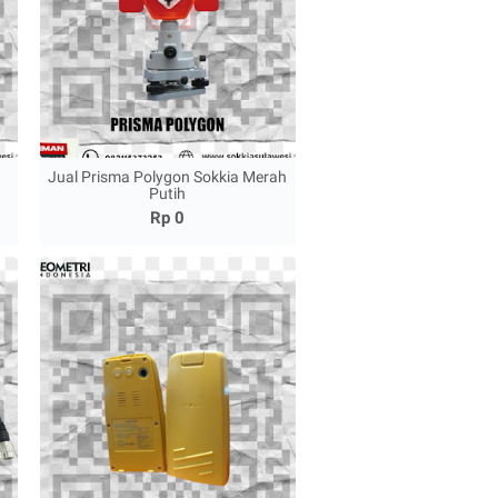
Jual Prisma Polygon Sokkia Merah
Putih
Rp 0