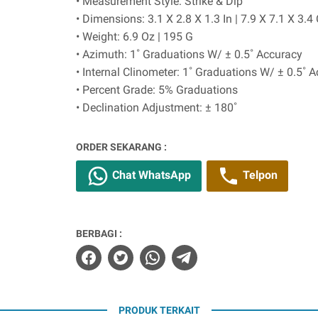
• Measurement Style: Strike & Dip
• Dimensions: 3.1 X 2.8 X 1.3 In | 7.9 X 7.1 X 3.
• Weight: 6.9 Oz | 195 G
• Azimuth: 1˚ Graduations W/ ± 0.5˚ Accuracy
• Internal Clinometer: 1˚ Graduations W/ ± 0.5˚ 
• Percent Grade: 5% Graduations
• Declination Adjustment: ± 180˚
ORDER SEKARANG :
Chat WhatsApp
Telpon
BERBAGI :
PRODUK TERKAIT