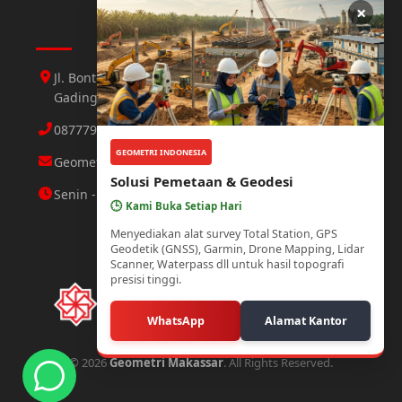
×
Hubungi Kami
Jl. Bontoloe Baru Perumahan Mutiara Gading 1 Jl.
Gading 3 No.25 Daya, Makassar
087779564423 Abdul Aziz
GEOMETRI INDONESIA
Geometri.makassar@gmail.com
Solusi Pemetaan & Geodesi
Senin - Minggu : 08.00 - 21.00 WITA
🕒
Kami Buka Setiap Hari
Menyediakan alat survey Total Station, GPS
Geodetik (GNSS), Garmin, Drone Mapping, Lidar
Scanner, Waterpass dll untuk hasil topografi
presisi tinggi.
WhatsApp
Alamat Kantor
© 2026
Geometri Makassar
. All Rights Reserved.