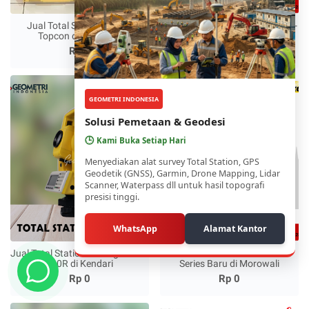
Jual Total Station GM 52
Jual Total Station TOPCON GM-
Topcon di Morowali
50 Series di Morowali
Rp 0
Rp 0
GEOMETRI INDONESIA
Solusi Pemetaan & Geodesi
🕒
Kami Buka Setiap Hari
Menyediakan alat survey Total Station, GPS
Geodetik (GNSS), Garmin, Drone Mapping, Lidar
Scanner, Waterpass dll untuk hasil topografi
presisi tinggi.
WhatsApp
Alamat Kantor
Jual Total Station Hi-Target ZTS-
Jual Total Station Nikon XF
320R di Kendari
Series Baru di Morowali
Rp 0
Rp 0