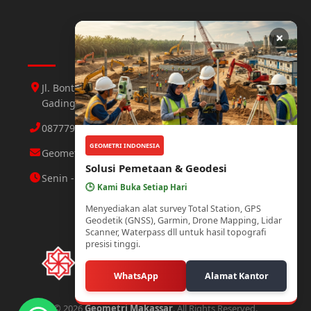
×
Hubungi Kami
Jl. Bontoloe Baru Perumahan Mutiara Gading 1 Jl.
Gading 3 No.25 Daya, Makassar
087779564423 Abdul Aziz
GEOMETRI INDONESIA
Geometri.makassar@gmail.com
Solusi Pemetaan & Geodesi
Senin - Minggu : 08.00 - 21.00 WITA
🕒
Kami Buka Setiap Hari
Menyediakan alat survey Total Station, GPS
Geodetik (GNSS), Garmin, Drone Mapping, Lidar
Scanner, Waterpass dll untuk hasil topografi
presisi tinggi.
WhatsApp
Alamat Kantor
© 2026
Geometri Makassar
. All Rights Reserved.