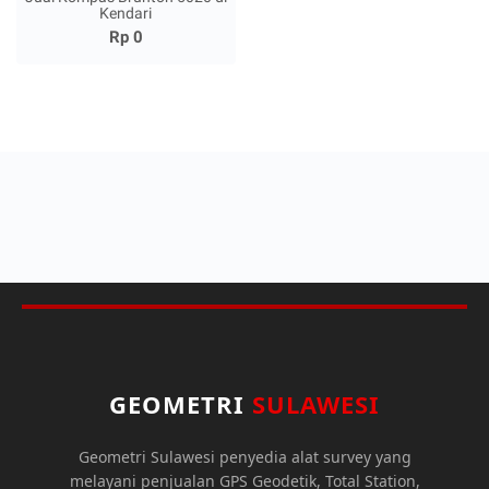
Kendari
Rp 0
GEOMETRI
SULAWESI
Geometri Sulawesi penyedia alat survey yang
melayani penjualan GPS Geodetik, Total Station,