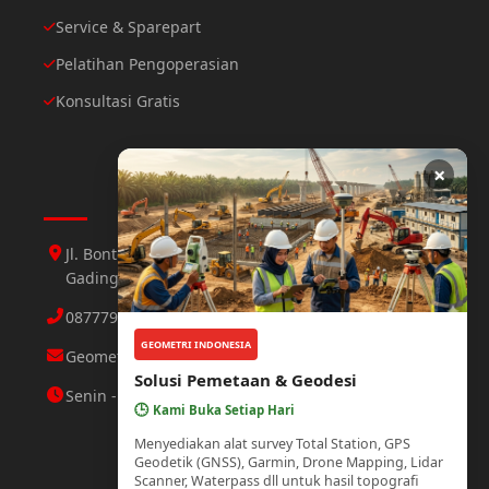
Service & Sparepart
Pelatihan Pengoperasian
Konsultasi Gratis
×
Hubungi Kami
Jl. Bontoloe Baru Perumahan Mutiara Gading 1 Jl.
Gading 3 No.25 Daya, Makassar
087779564423 Abdul Aziz
GEOMETRI INDONESIA
Geometri.makassar@gmail.com
Solusi Pemetaan & Geodesi
Senin - Minggu : 08.00 - 21.00 WITA
🕒
Kami Buka Setiap Hari
Menyediakan alat survey Total Station, GPS
Geodetik (GNSS), Garmin, Drone Mapping, Lidar
Scanner, Waterpass dll untuk hasil topografi