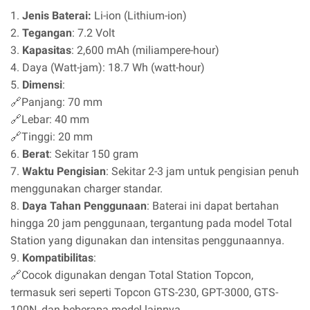
1.
Jenis Baterai:
Li-ion (Lithium-ion)
2.
Tegangan
: 7.2 Volt
3.
Kapasitas
: 2,600 mAh (miliampere-hour)
4. Daya (Watt-jam): 18.7 Wh (watt-hour)
5.
Dimensi
:
🔗Panjang: 70 mm
🔗Lebar: 40 mm
🔗Tinggi: 20 mm
6.
Berat
: Sekitar 150 gram
7.
Waktu Pengisian
: Sekitar 2-3 jam untuk pengisian penuh
menggunakan charger standar.
8.
Daya Tahan Penggunaan
: Baterai ini dapat bertahan
hingga 20 jam penggunaan, tergantung pada model Total
Station yang digunakan dan intensitas penggunaannya.
9.
Kompatibilitas
:
🔗Cocok digunakan dengan Total Station Topcon,
termasuk seri seperti Topcon GTS-230, GPT-3000, GTS-
100N, dan beberapa model lainnya.