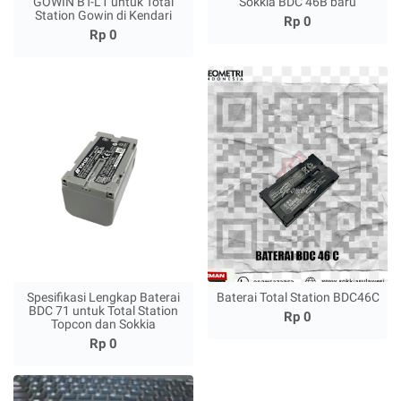
GOWIN BT-L1 untuk Total
Sokkia BDC 46B baru
Station Gowin di Kendari
Rp 0
Rp 0
Spesifikasi Lengkap Baterai
Baterai Total Station BDC46C
BDC 71 untuk Total Station
Rp 0
Topcon dan Sokkia
Rp 0