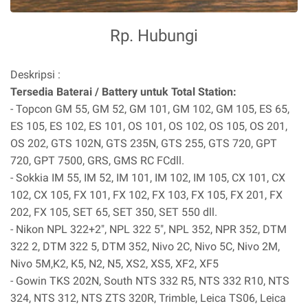
Rp. Hubungi
Deskripsi :
Tersedia Baterai / Battery untuk Total Station:
- Topcon GM 55, GM 52, GM 101, GM 102, GM 105, ES 65,
ES 105, ES 102, ES 101, OS 101, OS 102, OS 105, OS 201,
OS 202, GTS 102N, GTS 235N, GTS 255, GTS 720, GPT
720, GPT 7500, GRS, GMS RC FCdll.
- Sokkia IM 55, IM 52, IM 101, IM 102, IM 105, CX 101, CX
102, CX 105, FX 101, FX 102, FX 103, FX 105, FX 201, FX
202, FX 105, SET 65, SET 350, SET 550 dll.
- Nikon NPL 322+2", NPL 322 5", NPL 352, NPR 352, DTM
322 2, DTM 322 5, DTM 352, Nivo 2C, Nivo 5C, Nivo 2M,
Nivo 5M,K2, K5, N2, N5, XS2, XS5, XF2, XF5
- Gowin TKS 202N, South NTS 332 R5, NTS 332 R10, NTS
324, NTS 312, NTS ZTS 320R, Trimble, Leica TS06, Leica