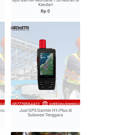
Gps Garmin Montana 750i Murah di
Kendari
Rp 0
aru
Jual GPS Garmin H1i Plus di
Sulawesi Tenggara