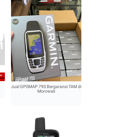
Jual GPSMAP 79S Bergaransi TAM di
Morowali