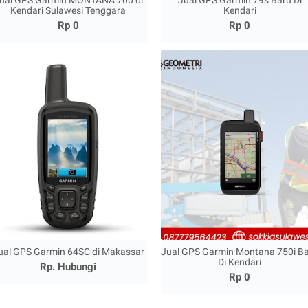
ual GPS Garmin MONTANA 700 di
Jual GPS Garmin 79s Baru Di
Kendari Sulawesi Tenggara
Kendari
Rp 0
Rp 0
ual GPS Garmin 64SC di Makassar
Jual GPS Garmin Montana 750i B
Di Kendari
Rp. Hubungi
Rp 0