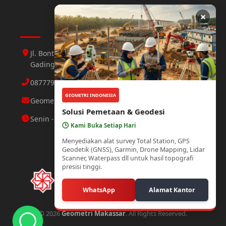
×
Hubungi Kami
Jl. Bontoloe Baru Perumahan Mutiara Gading 1 Jl.
Gading 3 No.25 Daya, Makassar
087779564423 Abdul Aziz
GEOMETRI INDONESIA
Geometri.makassar@gmail.com
Solusi Pemetaan & Geodesi
Senin - Minggu : 08.00 - 21.00 WITA
🕒
Kami Buka Setiap Hari
Menyediakan alat survey Total Station, GPS
Geodetik (GNSS), Garmin, Drone Mapping, Lidar
Scanner, Waterpass dll untuk hasil topografi
presisi tinggi.
WhatsApp
Alamat Kantor
© 2026
Geometri Makassar
. All Rights Reserved.