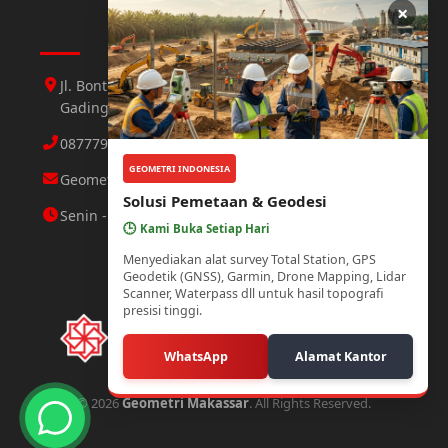
×
Hubungi Kami
Jl. Bontoloe Baru Perumahan Mutiara Gading 1 Jl.
Gading 3 No.25 Daya, Makassar
087779564423 Abdul Aziz
GEOMETRI INDONESIA
Geometri.makassar@gmail.com
Solusi Pemetaan & Geodesi
Senin - Minggu : 08.00 - 21.00 WITA
🕒
Kami Buka Setiap Hari
Menyediakan alat survey Total Station, GPS
Geodetik (GNSS), Garmin, Drone Mapping, Lidar
Scanner, Waterpass dll untuk hasil topografi
presisi tinggi.
WhatsApp
Alamat Kantor
© 2026
Geometri Makassar
. All Rights Reserved.