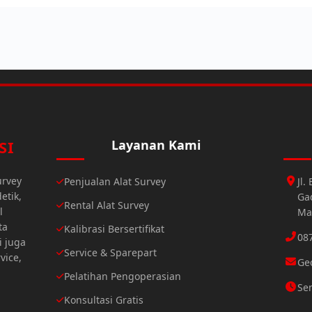
SI
Layanan Kami
urvey
Penjualan Alat Survey
Jl
etik,
Gad
Rental Alat Survey
l
Ma
ta
Kalibrasi Bersertifikat
08
i juga
Service & Sparepart
vice,
Ge
Pelatihan Pengoperasian
Sen
Konsultasi Gratis