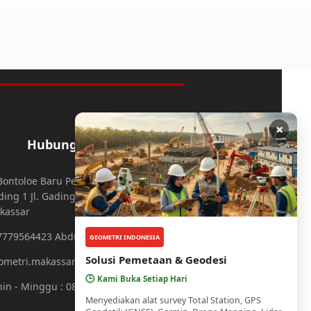
×
Hubungi Kami
. Bontoloe Baru Perumahan Mutiara
ing 1 Jl. Gading 3 No.25 Daya,
kassar
7779564423 Abdul Aziz
GEOMETRI INDONESIA
Solusi Pemetaan & Geodesi
ometri.makassar@gmail.com
🕒
Kami Buka Setiap Hari
in - Minggu : 08.00 - 21.00 WITA
Menyediakan alat survey Total Station, GPS