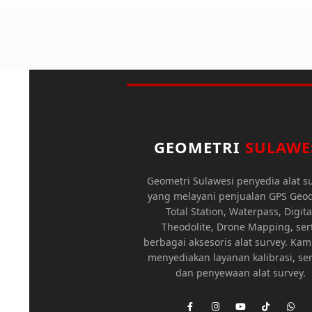
GEOMETRI
SULAWE
Geometri Sulawesi penyedia alat s
yang melayani penjualan GPS Geod
Total Station, Waterpass, Digita
Theodolite, Drone Mapping, ser
berbagai aksesoris alat survey. Kam
menyediakan layanan kalibrasi, ser
dan penyewaan alat survey.