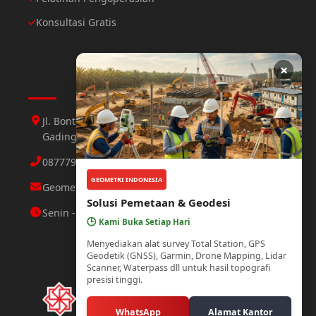
Konsultasi Gratis
×
Hubungi Kami
Jl. Bontoloe Baru Perumahan Mutiara Gading 1 Jl.
Gading 3 No.25 Daya, Makassar
087779564423 Abdul Aziz
GEOMETRI INDONESIA
Geometri.makassar@gmail.com
Solusi Pemetaan & Geodesi
Senin - Minggu : 08.00 - 21.00 WITA
🕒
Kami Buka Setiap Hari
Menyediakan alat survey Total Station, GPS
Geodetik (GNSS), Garmin, Drone Mapping, Lidar
Scanner, Waterpass dll untuk hasil topografi
presisi tinggi.
WhatsApp
Alamat Kantor